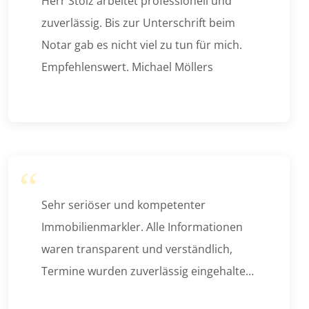
Herr Stolz arbeitet professionell und
zuverlässig. Bis zur Unterschrift beim
Notar gab es nicht viel zu tun für mich.
Empfehlenswert. Michael Möllers
Sehr seriöser und kompetenter
Immobilienmarkler. Alle Informationen
waren transparent und verständlich,
Termine wurden zuverlässig eingehalten
und der gesamte Ablauf war super
Oliver Hoeldin