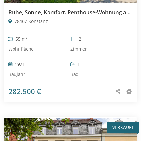
Ruhe, Sonne, Komfort. Penthouse-Wohnung ab sofort bezugsfrei
78467 Konstanz
55 m²
2
Wohnfläche
Zimmer
1971
1
Baujahr
Bad
282.500 €
VERKAUFT