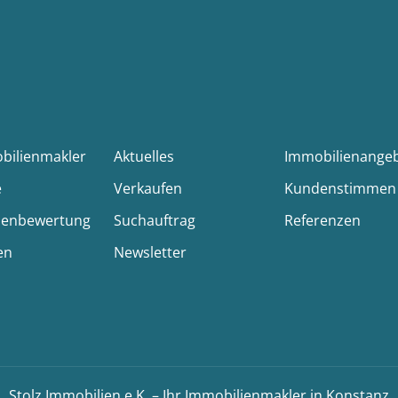
obilienmakler
Aktuelles
Immobilienange
e
Verkaufen
Kundenstimmen
ienbewertung
Suchauftrag
Referenzen
en
Newsletter
Stolz Immobilien e.K. – Ihr Immobilienmakler in Konstanz