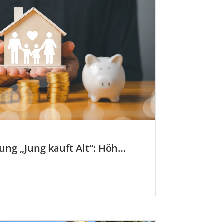
KfW-Förderung „Jung kauft Alt“: Höhere Kredite ab August 2026