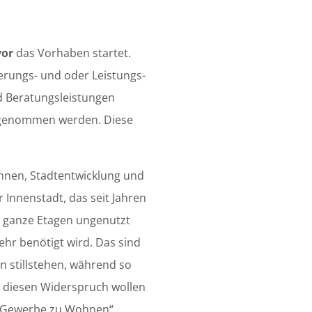
vor
das Vorhaben startet.
ferungs- und oder Leistungs­
d Beratungs­leistungen
 genommen werden. Diese
hnen, Stadtentwicklung und
 Innenstadt, das seit Jahren
t ganze Etagen ungenutzt
ehr benötigt wird. Das sind
n stillstehen, während so
diesen Widerspruch wollen
 „Gewerbe zu Wohnen“