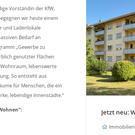
dige Vorständin der KfW,
 begegnen wir heute einem
er und Ladenlokale
massiven Bedarf an
gramm „Gewerbe zu
blich genutzter Flächen
hen Wohnraum, lebenswerte
ung. So entsteht aus
äume für Menschen, die ein
rke, lebendige Innenstädte.“
 Wohnen“:
Immobilien 