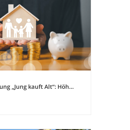
KfW-Förderung „Jung kauft Alt“: Höhere Kredite ab August 2026