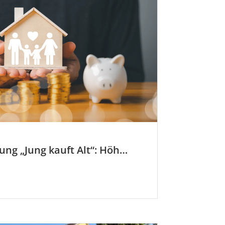
KfW-Förderung „Jung kauft Alt“: Höhere Kredite ab August 2026