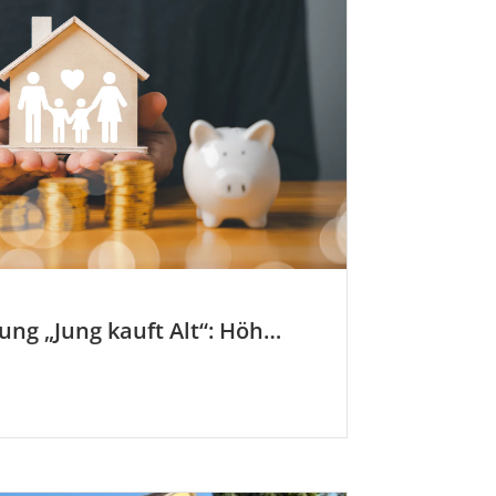
KfW-Förderung „Jung kauft Alt“: Höhere Kredite ab August 2026