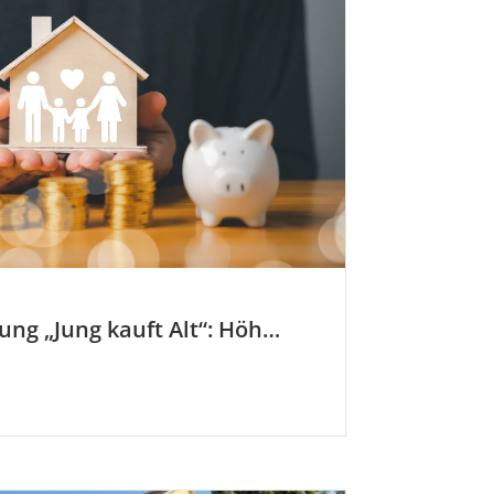
KfW-Förderung „Jung kauft Alt“: Höhere Kredite ab August 2026