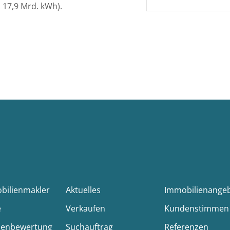
 17,9 Mrd. kWh).
obilienmakler
Aktuelles
Immobilienange
e
Verkaufen
Kundenstimmen
ienbewertung
Suchauftrag
Referenzen