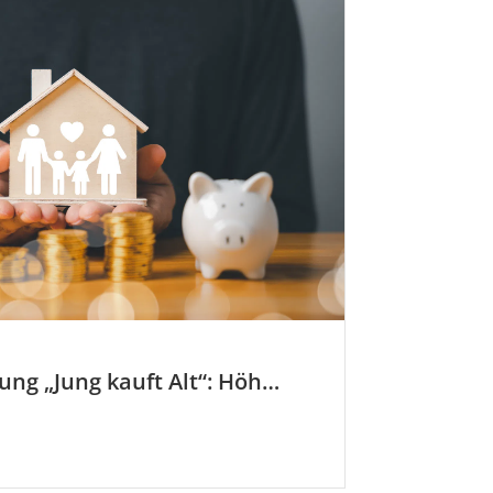
KfW-Förderung „Jung kauft Alt“: Höhere Kredite ab August 2026