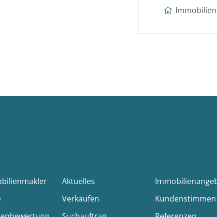
Immobilien 
obilienmakler
Aktuelles
Immobilienange
e
Verkaufen
Kundenstimmen
ienbewertung
Suchauftrag
Referenzen