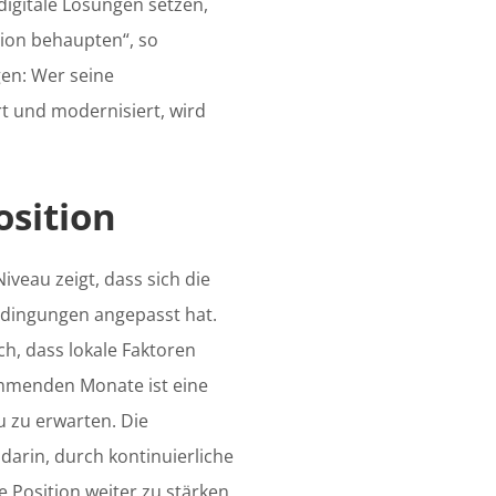
digitale Lösungen setzen,
tion behaupten“, so
gen: Wer seine
rt und modernisiert, wird
osition
iveau zeigt, dass sich die
edingungen angepasst hat.
h, dass lokale Faktoren
kommenden Monate ist eine
u zu erwarten. Die
arin, durch kontinuierliche
e Position weiter zu stärken