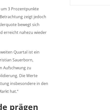
e um 3 Prozentpunkte
 Betrachtung zeigt jedoch
klerquote bewegt sich
nd erreicht nahezu wieder
eiten Quartal ist ein
ristian Sauerborn,
en Aufschwung zu
olidierung. Die Werte
ktung insbesondere in den
arkt hat.“
de prägen