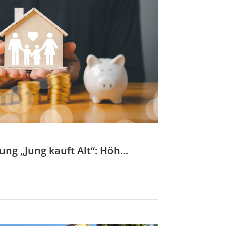
KfW-Förderung „Jung kauft Alt“: Höhere Kredite ab August 2026