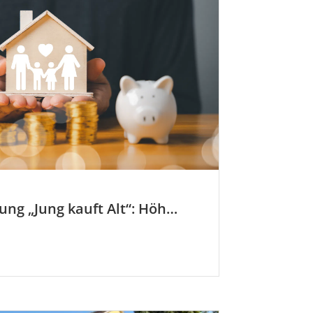
KfW-Förderung „Jung kauft Alt“: Höhere Kredite ab August 2026