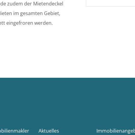
urde zudem der Mietendeckel
Mieten im gesamten Gebiet,
ett eingefroren werden.
obilienmakler
Aktuelles
Immobilienange