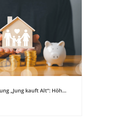
KfW-Förderung „Jung kauft Alt“: Höhere Kredite ab August 2026