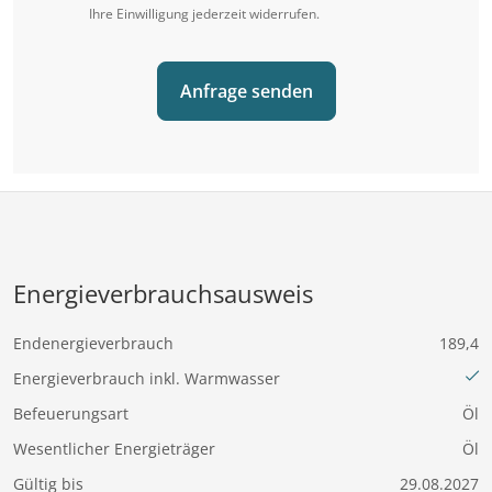
Ihre Einwilligung jederzeit widerrufen.
Lassen Sie sich von diesem Angebot begeistern
und fordern Sie jetzt unser ausführliches
Anfrage senden
Farbexposé an! Entdecken Sie alle Vorzüge dieser
charmanten 1-Zimmer Wohnung in Konstanz und
lassen Sie sich von ihrer attraktiven Ausstattung
und ihrer zentralen Lage überzeugen.
Für weitere Informationen und eine persönliche
Energieverbrauchsausweis
Beratung stehen wir Ihnen jederzeit gerne zur
Endenergieverbrauch
189,4
Verfügung. Kontaktieren Sie uns noch heute, um
Energieverbrauch inkl. Warmwasser
mehr über diese spannende
Befeuerungsart
Öl
Investitionsmöglichkeit zu erfahren und Ihren
Wesentlicher Energieträger
Öl
persönlichen Besichtigungstermin zu vereinbaren.
Gültig bis
29.08.2027