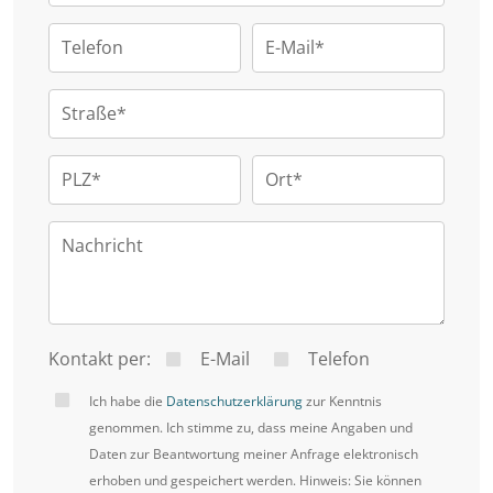
Zusätzlich punktet die Wohnung mit einem
separaten Speicherabteil und einem Wasch- und
Telefon
E-Mail*
Trockenraum. Die Heizung und
Warmwasserversorgung erfolgen effizient über
Straße*
eine Öl-Zentralheizung.
PLZ*
Ort*
Diese Wohnung bietet eine herausragende Chance
Nachricht
für Singles, Studenten und Kapitalanleger
gleichermaßen. Für Anleger stellt sie eine
zuverlässige Einkommensquelle dar, während die
solide Ausstattung, die zentrale Lage im ältesten
Kontakt per:
E-Mail
Telefon
Stadtteil von Konstanz und die Option des
Ich habe die
Datenschutzerklärung
zur Kenntnis
Selbstbezugs sie zu einer äußerst attraktiven
genommen. Ich stimme zu, dass meine Angaben und
Daten zur Beantwortung meiner Anfrage elektronisch
Kaufgelegenheit machen.
erhoben und gespeichert werden. Hinweis: Sie können