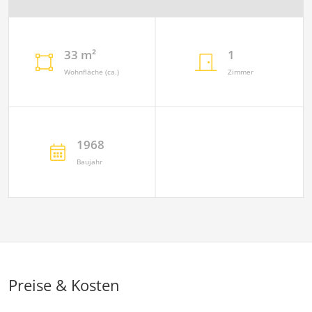
33 m²
1
Wohnfläche (ca.)
Zimmer
1968
Baujahr
Preise & Kosten