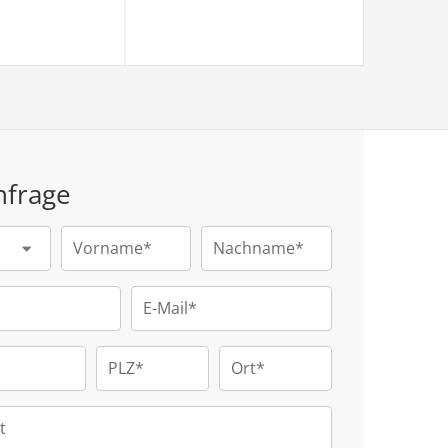
nfrage
Vorname*
Nachname*
E-Mail*
PLZ*
Ort*
t