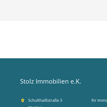
Das Gebäude ist mit einem Aufzug ausgestat
komfortabel gestaltet. Ein gemeinschaftliche
Bewohnern ebenfalls zur Verfügung und rund
Diese Immobilie überzeugt durch ihre gelun
Ausstattung und Funktionalität und stellt sow
Kapitalanleger eine attraktive Investitionsmög
Überzeugen Sie sich selbst von dieser attrak
Ihnen ein Farbexposé zu oder vereinbaren ei
Stolz Immobilien e.K.
Besichtigungstermin. Wir freuen uns darauf,
vorstellen zu dürfen.
Schulthaißstraße 3
Ihr Imm