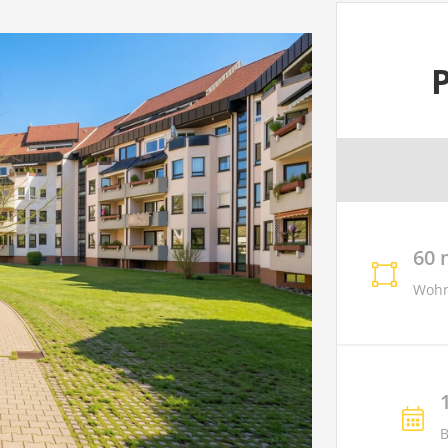
P
60 
Wohnf
B