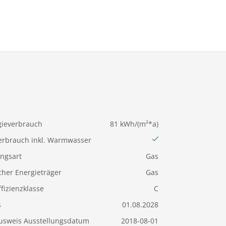
ieverbrauch
81 kWh/(m²*a)
erbrauch inkl. Warmwasser
ngsart
Gas
cher Energieträger
Gas
fizienzklasse
C
s
01.08.2028
usweis Ausstellungsdatum
2018-08-01