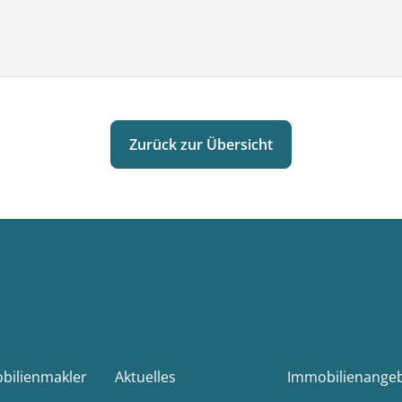
tet, der den Zugang zur Wohnung
r Fahrradabstellraum steht den
et das Angebot sinnvoll ab.
Zurück zur Übersicht
gene Kombination aus Lage,
ohl für Eigennutzer als auch für
lichkeit dar.
tiven Immobilie. Gerne senden wir
nen persönlichen
 Ihnen diese Wohnung persönlich
obilienmakler
Aktuelles
Immobilienange