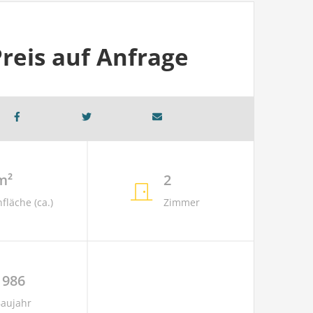
reis auf Anfrage
m²
2
läche (ca.)
Zimmer
1986
aujahr