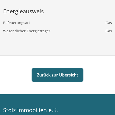
möchten – dieses Anwesen bietet Ihnen zahlreiche
Optionen, den Wert der Immobilie nachhaltig zu
Energieausweis
steigern.
Befeuerungsart
Gas
Wesentlicher Energieträger
Gas
Haben wir Ihr Interesse geweckt? Dann
überzeugen Sie sich selbst vom Potenzial dieser
einzigartigen Immobilie bei einer persönlichen
Besichtigung.
Zurück zur Übersicht
Stolz Immobilien e.K.