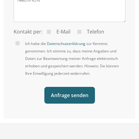
Zustand, erfordert jedoch eine Sanierung. Dank
seiner Grundstücksgröße und attraktiven Lage
bietet dieses Objekt vielfältige
Entwicklungsmöglichkeiten. Denkbar ist sowohl
Kontakt per:
E-Mail
Telefon
eine energetische Sanierung und Erweiterung des
Ich habe die
Datenschutzerklärung
zur Kenntnis
Bestandsgebäudes als auch ein Neubau –
genommen. Ich stimme zu, dass meine Angaben und
Daten zur Beantwortung meiner Anfrage elektronisch
beispielsweise eines Einfamilien-, Doppel- oder
erhoben und gespeichert werden. Hinweis: Sie können
Generationenhauses (vorbehaltlich behördlicher
Ihre Einwilligung jederzeit widerrufen.
Genehmigung). In 2017 wurde die Gas-
Zentralheizung erneuert. 2020 erfolgte der Einbau
Anfrage senden
moderner Thermopane-Fenster.
Ob Sie ein charmantes Altbauhaus mit Geschichte
sanieren oder neuen Wohnraum schaffen