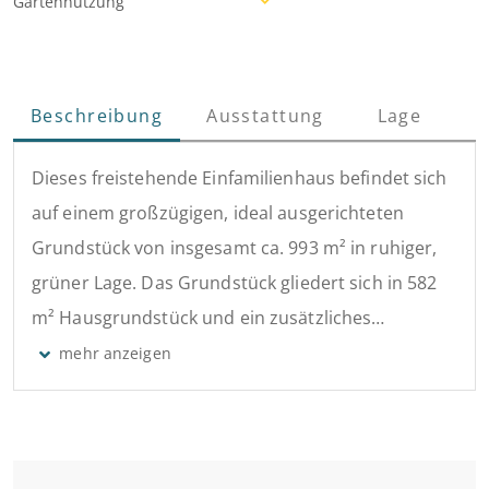
Gartennutzung
Beschreibung
Ausstattung
Lage
Dieses freistehende Einfamilienhaus befindet sich
auf einem großzügigen, ideal ausgerichteten
Grundstück von insgesamt ca. 993 m² in ruhiger,
grüner Lage. Das Grundstück gliedert sich in 582
m² Hausgrundstück und ein zusätzliches
Gartengrundstück mit 411 m², sodass sich eine
Gesamtfläche von 993 m² ergibt.
Erbaut um 1912 in solider Massivbauweise, bietet