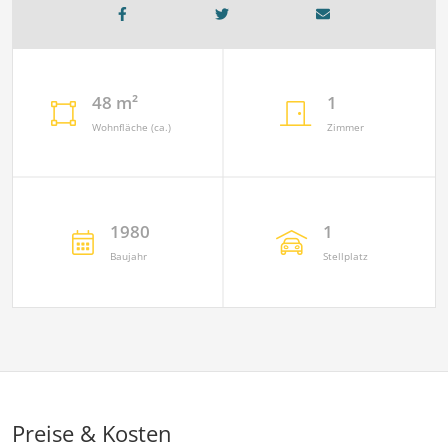
48 m²
1
Wohnfläche (ca.)
Zimmer
1980
1
Baujahr
Stellplatz
Preise & Kosten