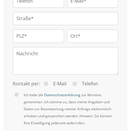
Telefon
E-Mail*
Einbauküche ausgestattet und fügt sich
harmonisch in den Wohnbereich ein. Das
Straße*
Badezimmer verfügt über eine Badewanne und
bietet ebenfalls eine gute Grundlage für eine
PLZ*
Ort*
zeitgemäße Modernisierung.
Nachricht
Ein separater Kellerraum schafft zusätzlichen
Stauraum. Darüber hinaus stehen den Bewohnern
ein gemeinschaftlicher Wasch- und Trockenraum
Kontakt per:
E-Mail
Telefon
sowie ein Fahrradraum zur Verfügung.
Ich habe die
Datenschutzerklärung
zur Kenntnis
genommen. Ich stimme zu, dass meine Angaben und
Daten zur Beantwortung meiner Anfrage elektronisch
Ein eigener Tiefgaragenstellplatz rundet dieses
erhoben und gespeichert werden. Hinweis: Sie können
attraktive Immobilienangebot ab und sorgt
Ihre Einwilligung jederzeit widerrufen.
insbesondere in dieser gefragten Wohnlage für