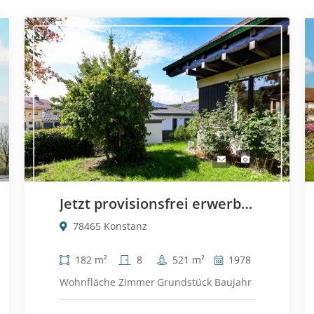
Jetzt provisionsfrei erwerben: Freistehendes Familienhaus in Dettingen
78465 Konstanz
182 m²
8
521 m²
1978
Wohnfläche
Zimmer
Grundstück
Baujahr