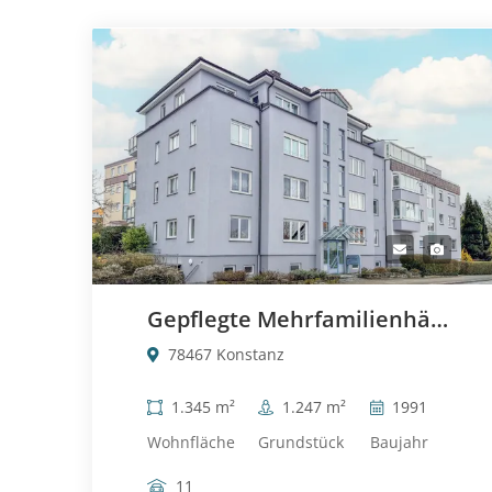
Gepflegte Mehrfamilienhäuser mit 15 Einheiten in begehrter, zentraler Lage von Konstanz-Wollmatingen
78467 Konstanz
1.345 m²
1.247 m²
1991
Wohnfläche
Grundstück
Baujahr
11