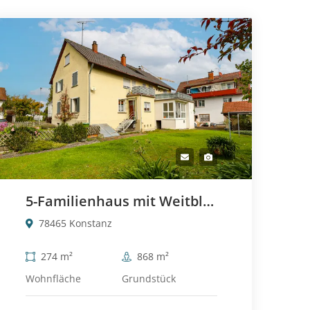
5-Familienhaus mit Weitblick & Entwicklungsgrundstück – vielseitige Bebauungsmöglichkeiten mit Zukunftspotenzial
78465 Konstanz
274 m²
868 m²
Wohnfläche
Grundstück